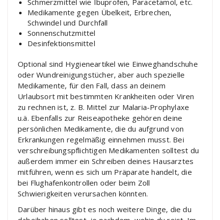
Schmerzmittel wie Ibuprofen, Paracetamol, etc.
Medikamente gegen Übelkeit, Erbrechen,
Schwindel und Durchfall
Sonnenschutzmittel
Desinfektionsmittel
Optional sind Hygieneartikel wie Einweghandschuhe
oder Wundreinigungstücher, aber auch spezielle
Medikamente, für den Fall, dass an deinem
Urlaubsort mit bestimmten Krankheiten oder Viren
zu rechnen ist, z. B. Mittel zur Malaria-Prophylaxe
u.ä. Ebenfalls zur Reiseapotheke gehören deine
persönlichen Medikamente, die du aufgrund von
Erkrankungen regelmäßig einnehmen musst. Bei
verschreibungspflichtigen Medikamenten solltest du
außerdem immer ein Schreiben deines Hausarztes
mitführen, wenn es sich um Präparate handelt, die
bei Flughafenkontrollen oder beim Zoll
Schwierigkeiten verursachen könnten.
Darüber hinaus gibt es noch weitere Dinge, die du
dabeihaben solltest, je nachdem, wohin du reist. Im