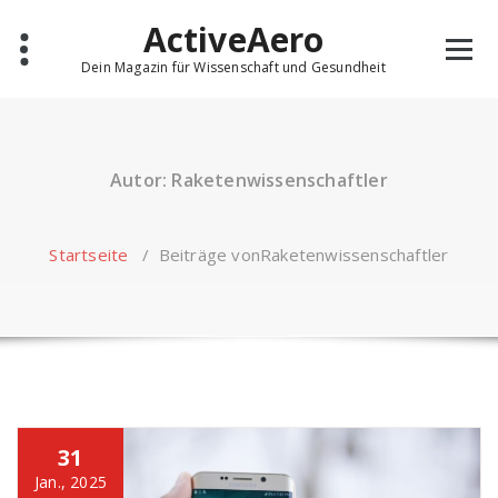
Skip
ActiveAero
to
content
Dein Magazin für Wissenschaft und Gesundheit
Autor: Raketenwissenschaftler
Startseite
/
Beiträge vonRaketenwissenschaftler
31
Jan., 2025